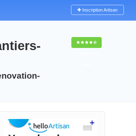
Inscription Artisan
ntiers-
9,5
(100%)
79
votes
enovation-