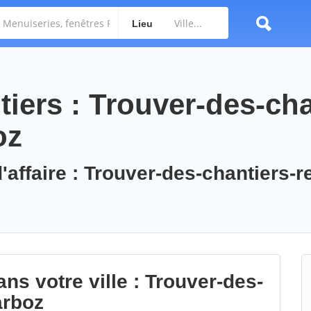
Lieu
iers : Trouver-des-cha
oz
'affaire : Trouver-des-chantiers-r
ns votre ville : Trouver-des-
arboz