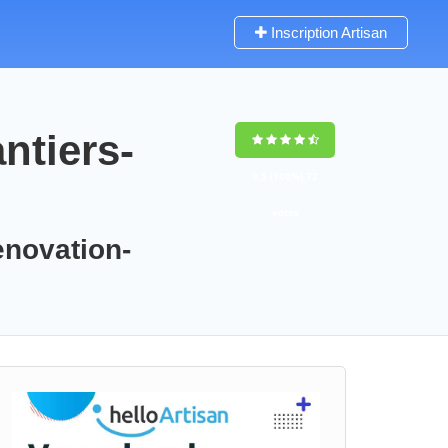
Inscription Artisan
ntiers-
9,5
(100%)
72
votes
enovation-