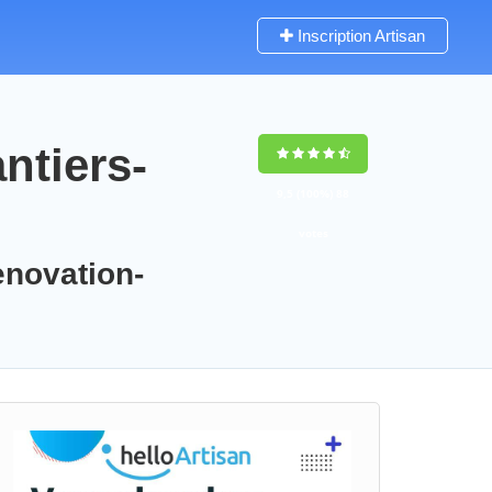
Inscription Artisan
ntiers-
9,5
(100%)
88
votes
enovation-