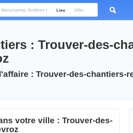
Lieu
iers : Trouver-des-cha
oz
'affaire : Trouver-des-chantiers-r
ns votre ville : Trouver-des-
evroz