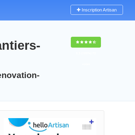
Inscription Artisan
ntiers-
9,5
(100%)
73
votes
enovation-