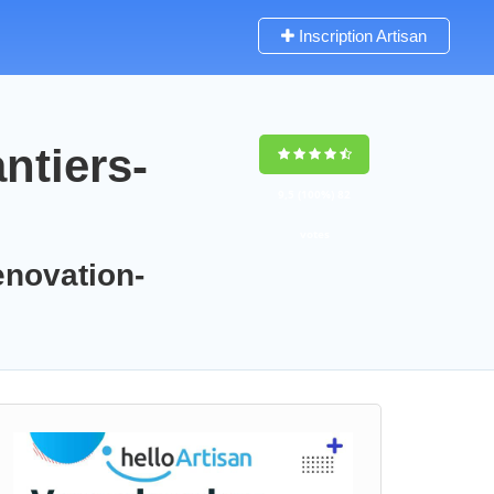
Inscription Artisan
ntiers-
9,5
(100%)
82
votes
enovation-