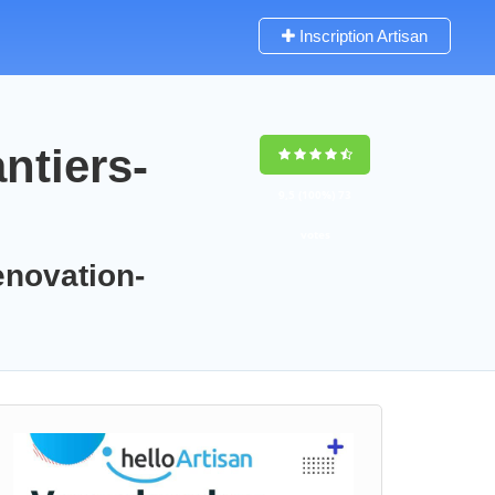
Inscription Artisan
ntiers-
9,5
(100%)
73
votes
enovation-