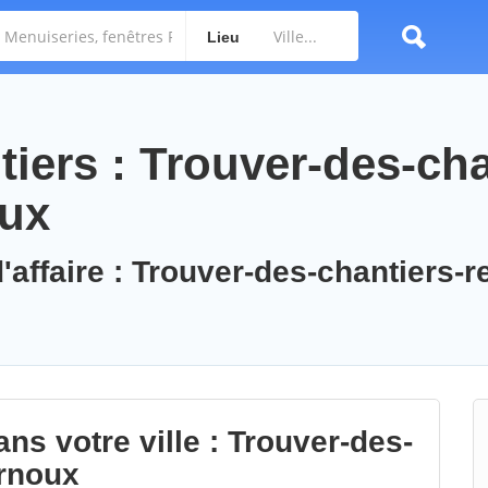
Lieu
iers : Trouver-des-cha
oux
'affaire : Trouver-des-chantiers-r
ns votre ville : Trouver-des-
ernoux