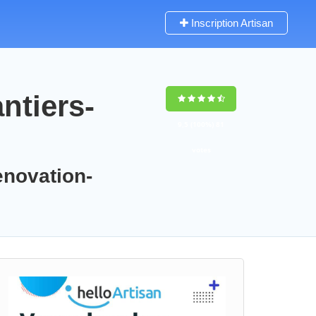
Inscription Artisan
ntiers-
9,5
(100%)
81
votes
enovation-