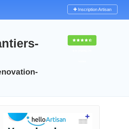
Inscription Artisan
ntiers-
9,5
(100%)
75
votes
enovation-