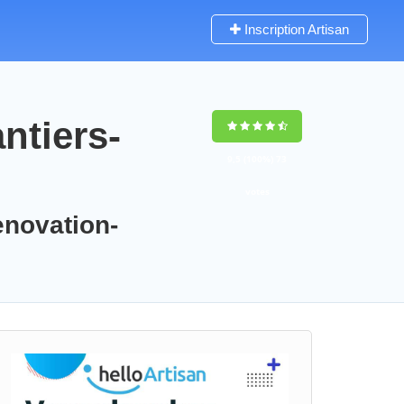
Inscription Artisan
ntiers-
9,5
(100%)
73
votes
enovation-