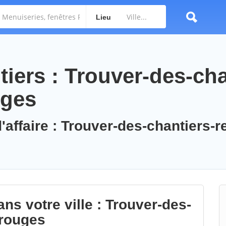
Lieu
iers : Trouver-des-cha
uges
'affaire : Trouver-des-chantiers-r
ns votre ville : Trouver-des-
erouges