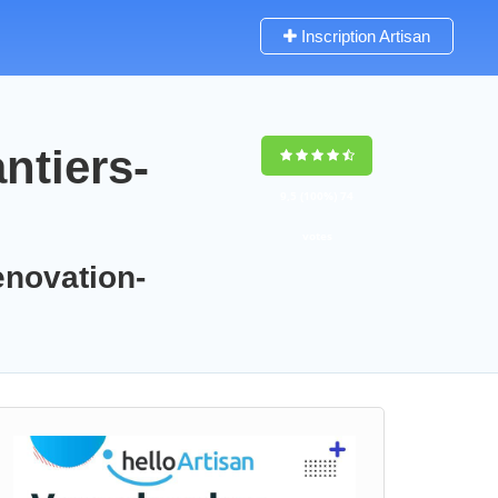
Inscription Artisan
ntiers-
9,5
(100%)
74
votes
enovation-