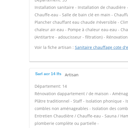
Installation sanitaire - Installation de chaudière
Chauffe-eau - Salle de bain clé en main - Chauffa
Plancher chauffant eau chaude /réversible - Clim
chaleur air-eau - Pompe à chaleur eau-eau - Ch
(Antitartre - adoucisseur - filtration) - Rénovati
Voir la fiche artisan :
Sanitaire chauffage cote d
Sarl acr 14 Ifs
Artisan
Département: 14
Rénovation dappartement / de maison - Aménage
Plâtre traditionnel - Staff - Isolation phonique -
combles non aménageables - Isolation des combl
Entretien Chaudière / Chauffe-eau - Sauna / Ham
plomberie complète ou partielle -