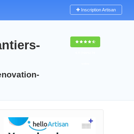
Inscription Artisan
ntiers-
9,5
(100%)
74
votes
enovation-