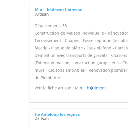
M.n.l. bâtiment Latresne
Artisan
Département: 33
Construction de Maison Individuelle - Rénovatio
Terrassement - Chapes - Fosse septique (instal
façade - Plaque de plâtre - Faux plafond - Carrel
Démolition avec transports de gravats - Cloisons 
(Extension maison, construction garage, etc) - C
murs - Cloisons amovibles - Rénovation plomberie
de Plomberie -
Voir la fiche artisan :
M.n.l. b�timent
Ite Anteloup les vignes
Artisan