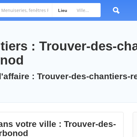
Lieu
iers : Trouver-des-cha
onod
'affaire : Trouver-des-chantiers-r
ns votre ville : Trouver-des-
orbonod