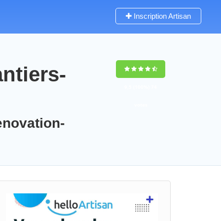
Inscription Artisan
ntiers-
9,5
(100%)
74
votes
enovation-