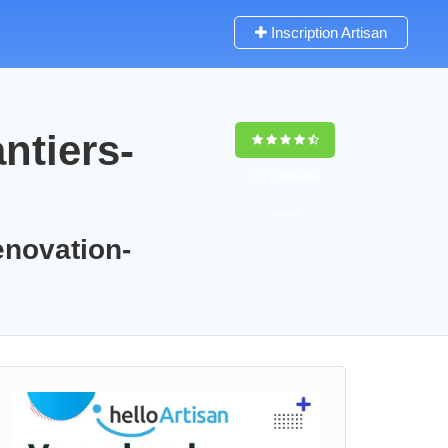
Inscription Artisan
ntiers-
9,5
(100%)
84
votes
enovation-