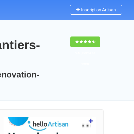
Inscription Artisan
ntiers-
9,5
(100%)
72
votes
enovation-