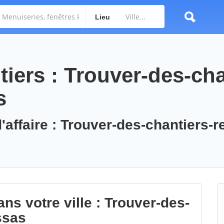
Lieu
iers : Trouver-des-cha
s
'affaire : Trouver-des-chantiers-r
ns votre ville : Trouver-des-
ssas