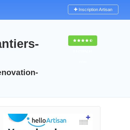
Inscription Artisan
ntiers-
9,5
(100%)
91
votes
enovation-