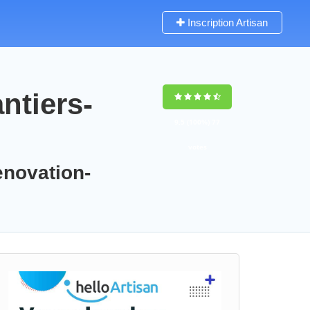
Inscription Artisan
ntiers-
9,5
(100%)
77
votes
enovation-