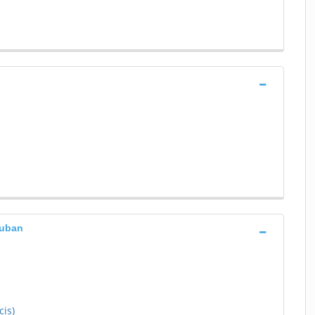
auban
cis)