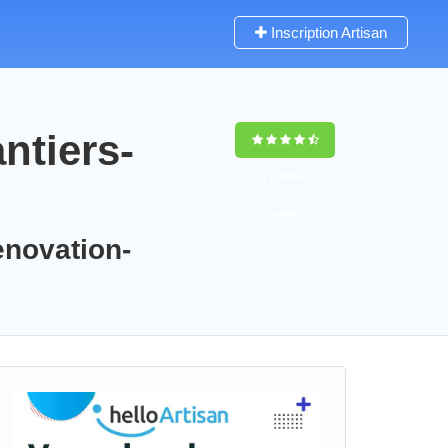
Inscription Artisan
ntiers-
9,5
(100%)
82
votes
enovation-