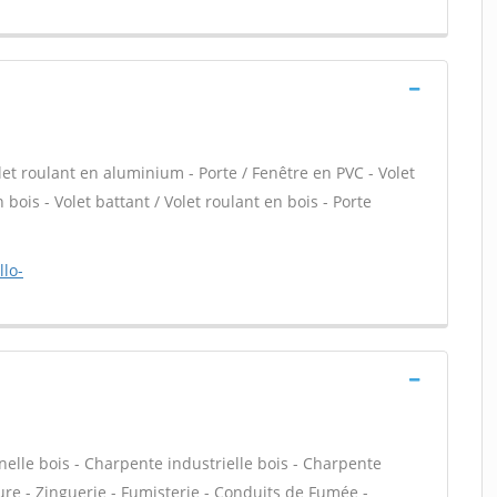
let roulant en aluminium - Porte / Fenêtre en PVC - Volet
 bois - Volet battant / Volet roulant en bois - Porte
llo-
lle bois - Charpente industrielle bois - Charpente
re - Zinguerie - Fumisterie - Conduits de Fumée -