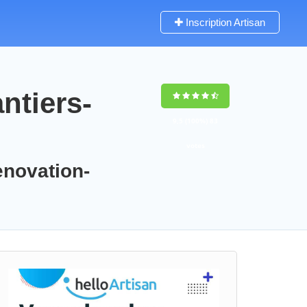
Inscription Artisan
ntiers-
9,5
(100%)
83
votes
enovation-