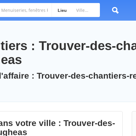
Lieu
iers : Trouver-des-cha
heas
'affaire : Trouver-des-chantiers-r
ns votre ville : Trouver-des-
rugheas