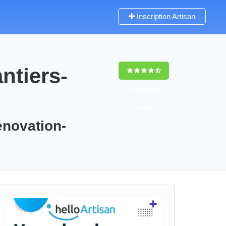
Inscription Artisan
ntiers-
9,5
(100%)
74
votes
enovation-