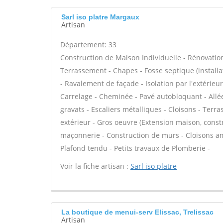
Sarl iso platre Margaux
Artisan
Département: 33
Construction de Maison Individuelle - Rénovatio
Terrassement - Chapes - Fosse septique (instal
- Ravalement de façade - Isolation par l'extérieu
Carrelage - Cheminée - Pavé autobloquant - Allée
gravats - Escaliers métalliques - Cloisons - Terr
extérieur - Gros oeuvre (Extension maison, constr
maçonnerie - Construction de murs - Cloisons am
Plafond tendu - Petits travaux de Plomberie -
Voir la fiche artisan :
Sarl iso platre
La boutique de menui-serv Elissac, Trelissac
Artisan