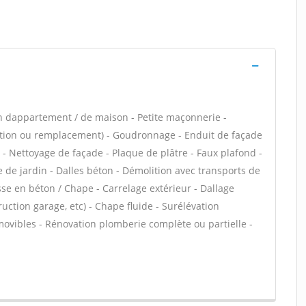
n dappartement / de maison - Petite maçonnerie -
lation ou remplacement) - Goudronnage - Enduit de façade
r - Nettoyage de façade - Plaque de plâtre - Faux plafond -
 de jardin - Dalles béton - Démolition avec transports de
asse en béton / Chape - Carrelage extérieur - Dallage
uction garage, etc) - Chape fluide - Surélévation
ovibles - Rénovation plomberie complète ou partielle -