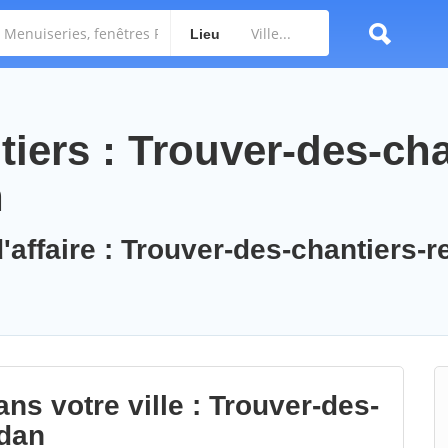
Lieu
iers : Trouver-des-cha
n
'affaire : Trouver-des-chantiers-r
ns votre ville : Trouver-des-
edan