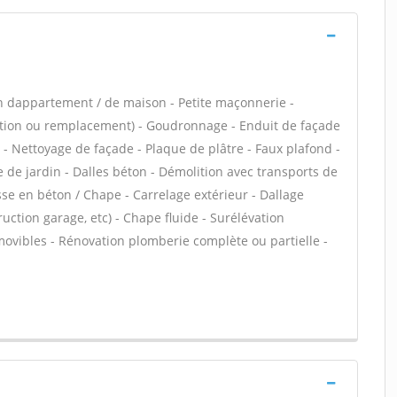
n dappartement / de maison - Petite maçonnerie -
lation ou remplacement) - Goudronnage - Enduit de façade
r - Nettoyage de façade - Plaque de plâtre - Faux plafond -
 de jardin - Dalles béton - Démolition avec transports de
asse en béton / Chape - Carrelage extérieur - Dallage
uction garage, etc) - Chape fluide - Surélévation
ovibles - Rénovation plomberie complète ou partielle -