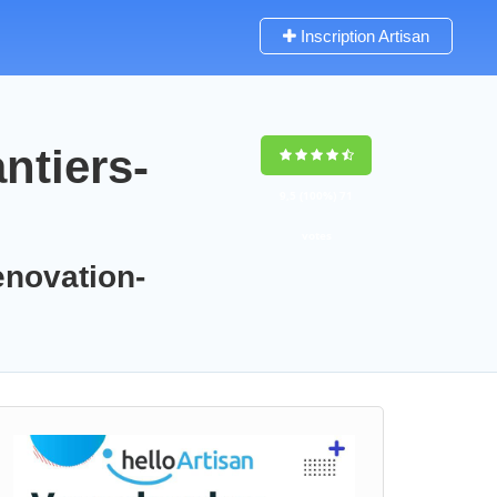
Inscription Artisan
ntiers-
9,5
(100%)
71
votes
enovation-