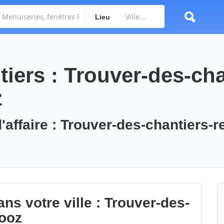
Lieu
iers : Trouver-des-cha
z
'affaire : Trouver-des-chantiers-r
ns votre ville : Trouver-des-
hooz