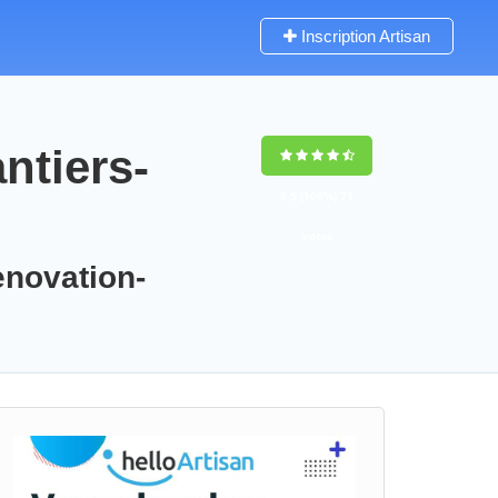
Inscription Artisan
ntiers-
9,5
(100%)
71
votes
enovation-