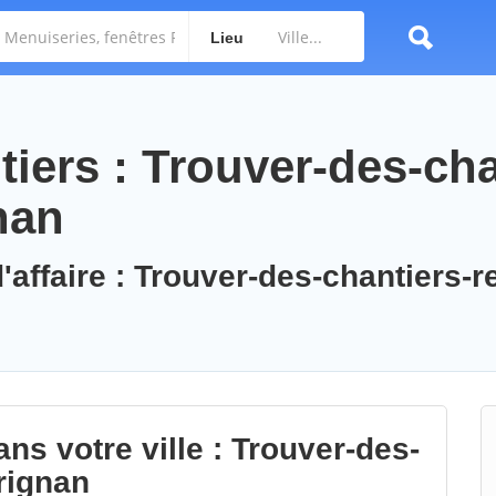
Lieu
iers : Trouver-des-cha
nan
'affaire : Trouver-des-chantiers-r
ns votre ville : Trouver-des-
rignan