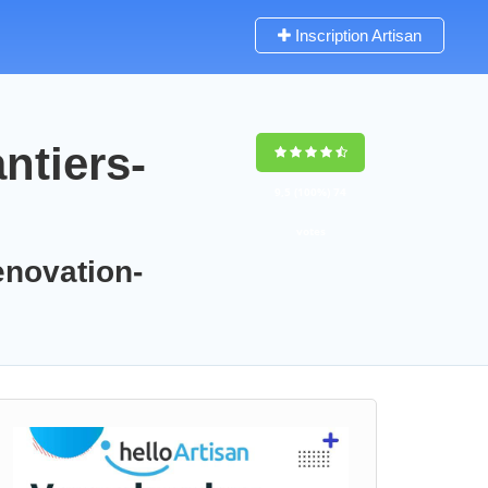
Inscription Artisan
ntiers-
9,5
(100%)
74
votes
enovation-