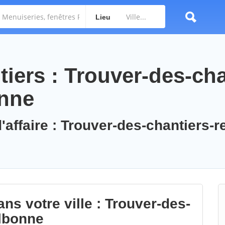
Lieu
iers : Trouver-des-cha
onne
'affaire : Trouver-des-chantiers-r
ns votre ville : Trouver-des-
albonne