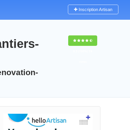
Inscription Artisan
ntiers-
9,5
(100%)
74
votes
enovation-