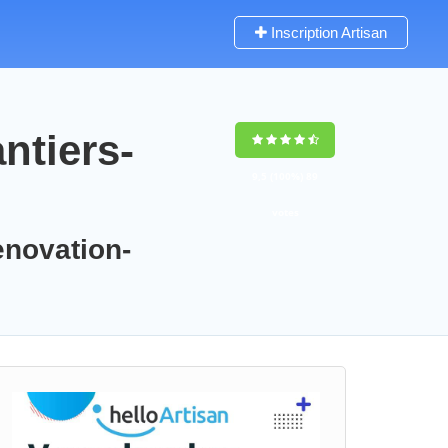
Inscription Artisan
ntiers-
9,5
(100%)
89
votes
enovation-