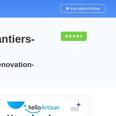
Inscription Artisan
ntiers-
9,5
(100%)
79
votes
enovation-