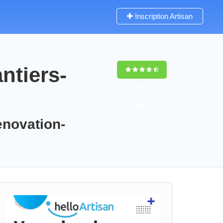
Inscription Artisan
ntiers-
9,5
(100%)
70
votes
enovation-