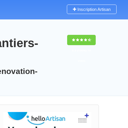
Inscription Artisan
ntiers-
9,5
(100%)
79
votes
enovation-