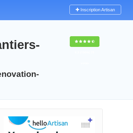
Inscription Artisan
ntiers-
9,5
(100%)
75
votes
enovation-