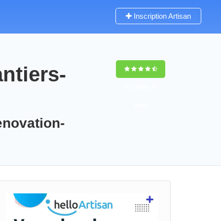
Inscription Artisan
ntiers-
9,5
(100%)
76
votes
enovation-