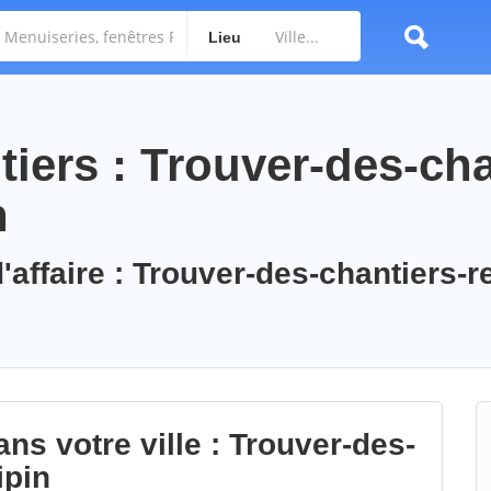
Lieu
iers : Trouver-des-cha
n
'affaire : Trouver-des-chantiers-r
ns votre ville : Trouver-des-
ipin