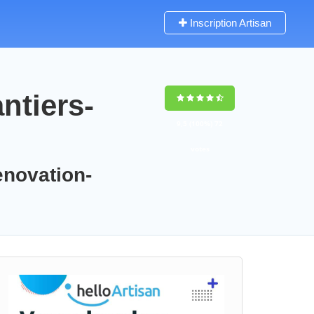
Inscription Artisan
ntiers-
9,5
(100%)
72
votes
enovation-