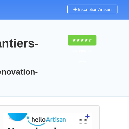
Inscription Artisan
ntiers-
9,5
(100%)
79
votes
enovation-