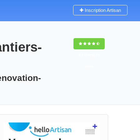
Inscription Artisan
ntiers-
9,5
(100%)
77
votes
enovation-