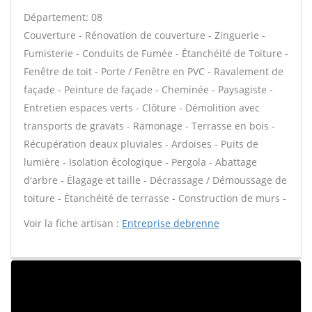
Département: 08
Couverture - Rénovation de couverture - Zinguerie -
Fumisterie - Conduits de Fumée - Étanchéité de Toiture -
Fenêtre de toit - Porte / Fenêtre en PVC - Ravalement de
façade - Peinture de façade - Cheminée - Paysagiste -
Entretien espaces verts - Clôture - Démolition avec
transports de gravats - Ramonage - Terrasse en bois -
Récupération deaux pluviales - Ardoises - Puits de
lumière - Isolation écologique - Pergola - Abattage
d'arbre - Élagage et taille - Décrassage / Démoussage de
toiture - Étanchéité de terrasse - Construction de murs -
Voir la fiche artisan :
Entreprise debrenne