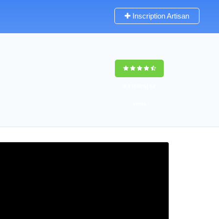
Inscription Artisan
9,5
(100%)
64
votes