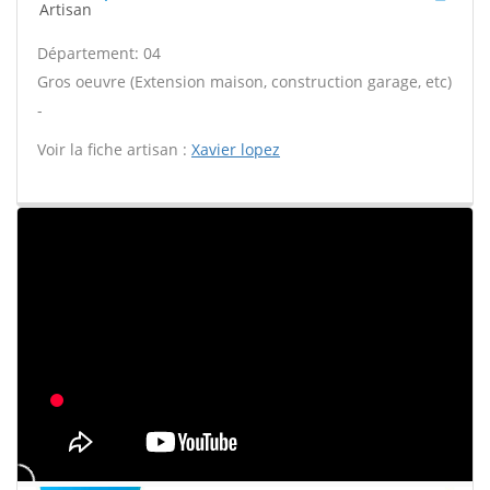
Artisan
Département: 04
Gros oeuvre (Extension maison, construction garage, etc)
-
Voir la fiche artisan :
Xavier lopez