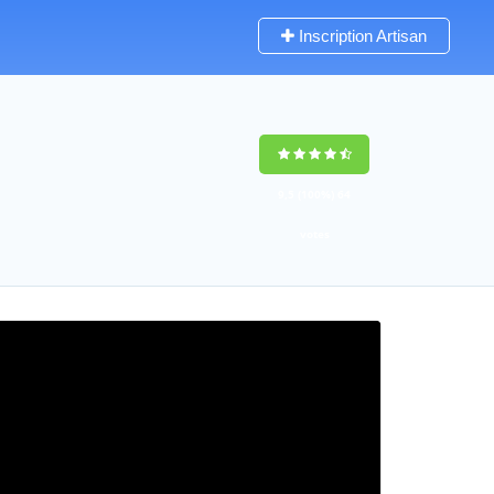
Inscription Artisan
9,5
(100%)
64
votes