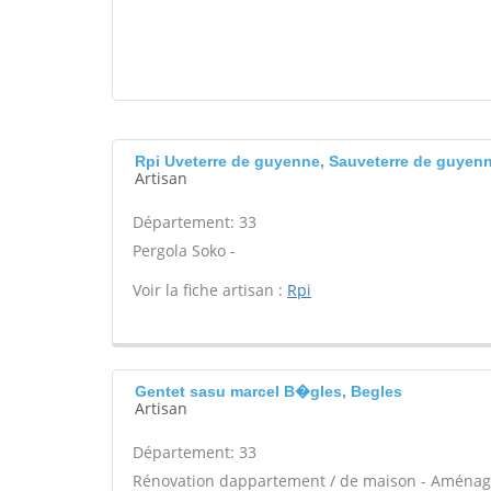
Rpi Uveterre de guyenne, Sauveterre de guyen
Artisan
Département: 33
Pergola Soko -
Voir la fiche artisan :
Rpi
Gentet sasu marcel B�gles, Begles
Artisan
Département: 33
Rénovation dappartement / de maison - Aménagem