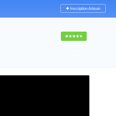
Inscription Artisan
9,5
(100%)
64
votes