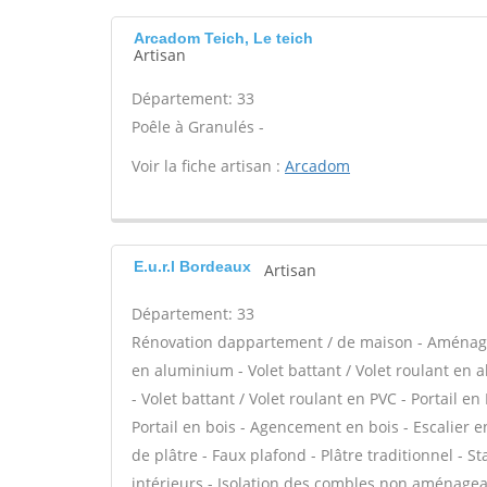
Arcadom Teich, Le teich
Artisan
Département: 33
Poêle à Granulés -
Voir la fiche artisan :
Arcadom
E.u.r.l Bordeaux
Artisan
Département: 33
Rénovation dappartement / de maison - Aménage
en aluminium - Volet battant / Volet roulant en 
- Volet battant / Volet roulant en PVC - Portail en
Portail en bois - Agencement en bois - Escalier en
de plâtre - Faux plafond - Plâtre traditionnel - S
intérieurs - Isolation des combles non aménagea