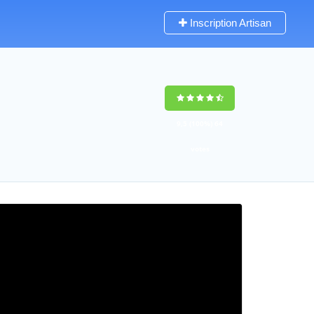
Inscription Artisan
9,5
(100%)
64
votes