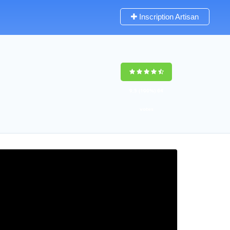
Inscription Artisan
9,5
(100%)
64
votes