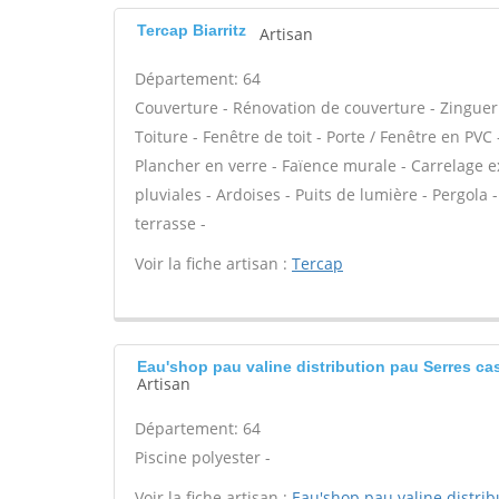
Tercap Biarritz
Artisan
Département: 64
Couverture - Rénovation de couverture - Zinguer
Toiture - Fenêtre de toit - Porte / Fenêtre en PV
Plancher en verre - Faïence murale - Carrelage ex
pluviales - Ardoises - Puits de lumière - Pergol
terrasse -
Voir la fiche artisan :
Tercap
Eau'shop pau valine distribution pau Serres ca
Artisan
Département: 64
Piscine polyester -
Voir la fiche artisan :
Eau'shop pau valine distrib