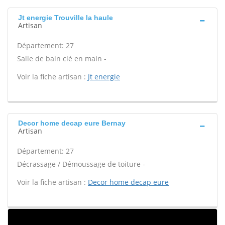
Jt energie Trouville la haule
Artisan
Département: 27
Salle de bain clé en main -
Voir la fiche artisan :
Jt energie
Decor home decap eure Bernay
Artisan
Département: 27
Décrassage / Démoussage de toiture -
Voir la fiche artisan :
Decor home decap eure