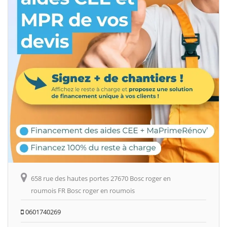
658 rue des hautes portes 27670 Bosc roger en
roumois FR Bosc roger en roumois
0601740269