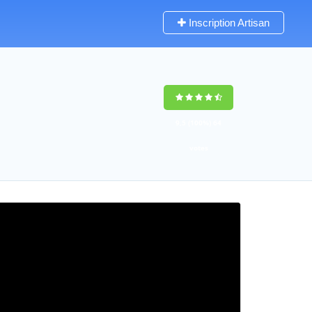
Inscription Artisan
9,5
(100%)
64
votes